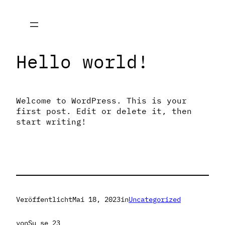
Zum
Inhalt
springen
Hello world!
Welcome to WordPress. This is your
first post. Edit or delete it, then
start writing!
Veröffentlicht
Mai 18, 2023
in
Uncategorized
von
Su_se_23