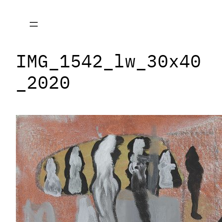
Zum
Inhalt
springen
IMG_1542_lw_30x40
_2020