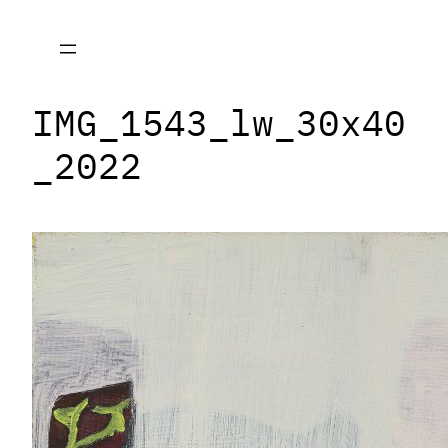
Zum
Inhalt
springen
IMG_1543_lw_30x40
_2022