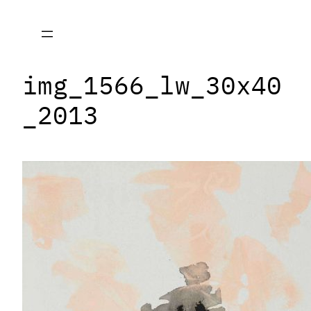
Zum
Inhalt
springen
img_1566_lw_30x40
_2013