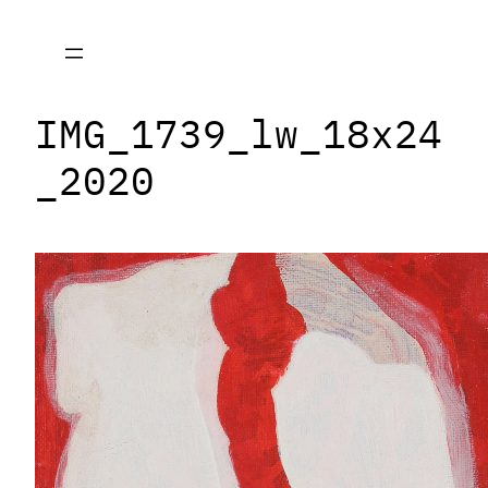
Zum
Inhalt
springen
IMG_1739_lw_18x24
_2020