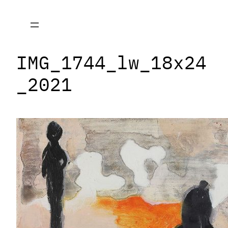
Zum
Inhalt
springen
IMG_1744_lw_18x24
_2021