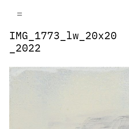
Zum
Inhalt
springen
IMG_1773_lw_20x20
_2022