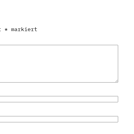
it
*
markiert