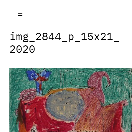
Zum
Inhalt
springen
img_2844_p_15x21_
2020