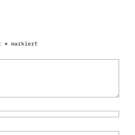
it
*
markiert