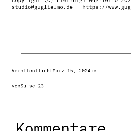
Copyright (c) Pierluigi Guglielmo 202
studio@guglielmo.de – https://www.gug
Veröffentlicht
März 15, 2024
in
von
Su_se_23
Kommentare