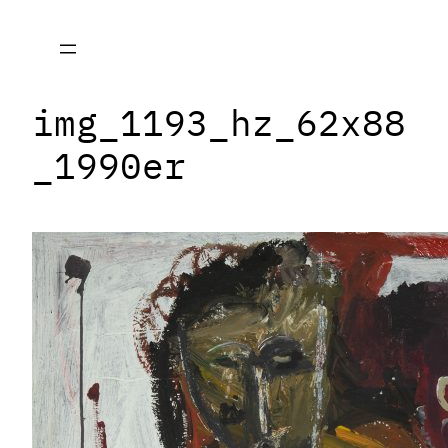
Zum
Inhalt
springen
img_1193_hz_62x88
_1990er