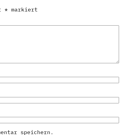
it
*
markiert
mentar speichern.